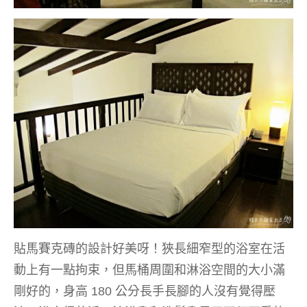
貼馬賽克磚的設計好美呀！狹長細窄型的浴室在活
動上有一點拘束，但馬桶周圍和淋浴空間的大小滿
剛好的，身高 180 公分長手長腳的人沒有覺得壓